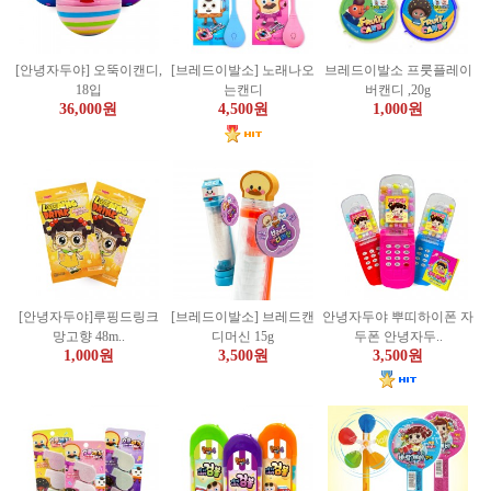
[안녕자두야] 오뚝이캔디,
[브레드이발소] 노래나오
브레드이발소 프룻플레이
18입
는캔디
버캔디 ,20g
36,000원
4,500원
1,000원
[안녕자두야]루핑드링크
[브레드이발소] 브레드캔
안녕자두야 뿌띠하이폰 자
망고향 48m..
디머신 15g
두폰 안녕자두..
1,000원
3,500원
3,500원