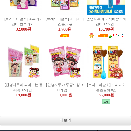
[브레드이발소] 호루라기
[브레드이발소] 메리메리
안녕자두야 오색바람개비
캔디 호루라기..
검볼, 22g
캔디 12개입 ..
32,000원
1,700원
16,700원
[안녕자두야 피리부는 쥬
[안녕자두야 루핑드링크
[브레드이발소] 노래나오
씨봉 12개입..
12개입] L..
는초콜릿,8입
19,000원
11,000원
36,000원
더보기