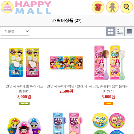
캐릭터상품 (27)
[안녕자두야] 호루라기모
[안녕자두야]5학년1반캔디
[시크릿쥬쥬]녹음하는메세
2,500원
양캔디
지캔디
3,000원
5,000원