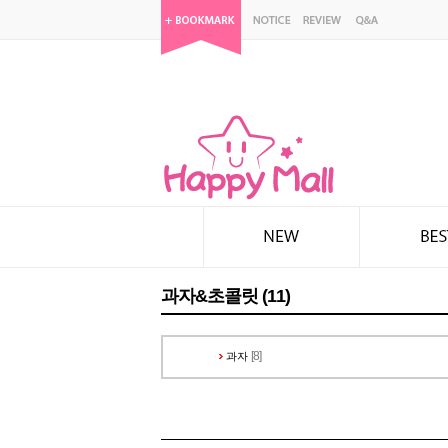
과자&초콜릿 (11)
[8]
과자