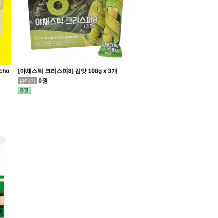
cho
[야채스틱 크리스피8] 김맛 108g x 3개
0원
판매가