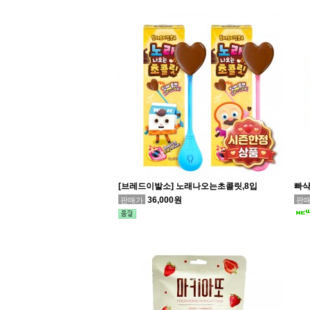
[브레드이발소] 노래나오는초콜릿,8입
빠샥
36,000원
판매가
판