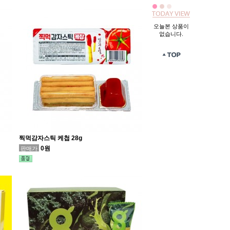
오늘본 상품이
없습니다.
찍먹감자스틱 케첩 28g
0원
판매가