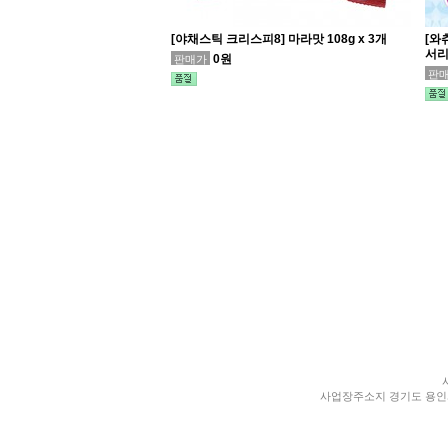
[야채스틱 크리스피8] 마라맛 108g x 3개
[와
서리
0원
판매가
판
사업장주소지 경기도 용인시 처인구 양지