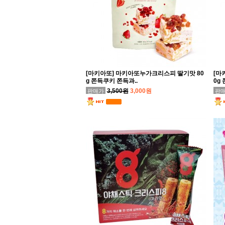
[마키아또] 마키아또누가크리스피 딸기맛 80
[마
g 쫀득쿠키 쫀득과..
0g
3,500원
3,000원
판매가
판