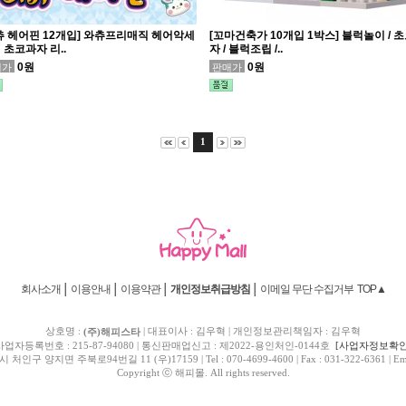
츄 헤어핀 12개입] 와츄프리매직 헤어악세
[꼬마건축가 10개입 1박스] 블럭놀이 / 
 초코과자 리..
자 / 블럭조립 /..
0원
0원
매가
판매가
1
회사소개
│
이용안내
│
이용약관
│
│
이메일 무단 수집거부
TOP▲
개인정보취급방침
상호명 :
| 대표이사 : 김우혁 | 개인정보관리책임자 : 김우혁
(주)해피스타
사업자등록번호 : 215-87-94080 | 통신판매업신고 : 제2022-용인처인-0144호
[사업자정보확인
면 주북로94번길 11 (우)17159 | Tel : 070-4699-4600 | Fax : 031-322-6361 | Email 
Copyright ⓒ 해피몰. All rights reserved.