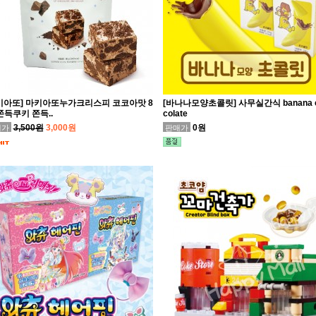
키아또] 마키아또누가크리스피 코코아맛 8
[바나나모양초콜릿] 사무실간식 banana 
 쫀득쿠키 쫀득..
colate
0원
3,500원
3,000원
매가
판매가