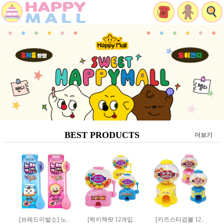
BEST PRODUCTS
더보기
[브레드이발소] 노..
[럭키잭팟 12개입..
[키즈스타검볼 12..