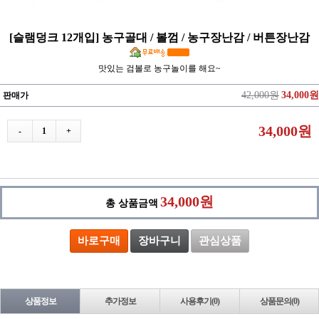
[슬램덩크 12개입] 농구골대 / 볼껌 / 농구장난감 / 버튼장난감
맛있는 검볼로 농구놀이를 해요~
42,000원
34,000원
판매가
34,000원
-
1
+
34,000원
총 상품금액
바로구매
장바구니
관심상품
상품정보
추가정보
사용후기(0)
상품문의(0)