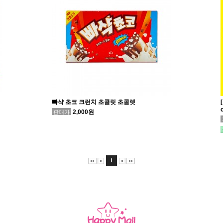
빠샥 초코 크런치 초콜릿 초콜렛
2,000원
판매가
1