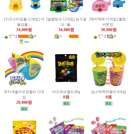
[키즈스타검볼 12개입] 더
[슬램덩크 12개입] 농구골
[럭키잭팟 12개입] 볼껌 /
블검볼 /..
대 / 볼..
버튼장..
34,000원
34,000원
38,000원
무지개줄자모양젤리 12개
터프큐브젤리,80g
딥스틱찍먹젤리 8개입
0원
0원
입
20,000원