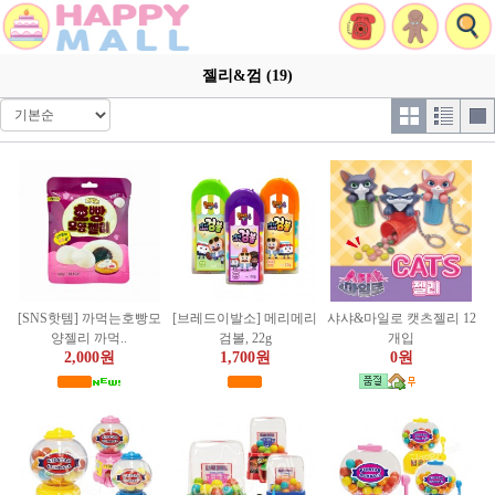
젤리&껌 (19)
[SNS핫템] 까먹는호빵모
[브레드이발소] 메리메리
샤샤&마일로 캣츠젤리 12
양젤리 까먹..
검볼, 22g
개입
2,000원
1,700원
0원