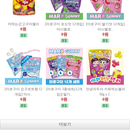
까먹는군고구마젤리
[마로구미 포도맛 12개입]
[마로구미 딸기맛 12개입]
0원
마시멜로..
마시멜로..
0원
0원
[마로구미 요구르트향 12
[마로구미 3종세트(12개
안녕자두야 끼워먹는젤리
개입] 마시..
입)] 딸기..
50g x 1..
0원
0원
0원
더보기